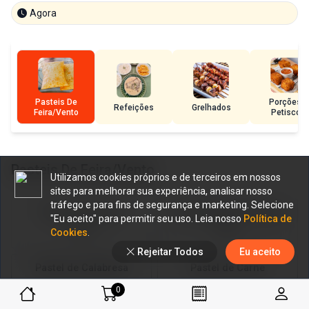
Pasteis De
Porções e
Refeições
Grelhados
Feira/Vento
Petiscos
Pasteis De Feira/Vento
Utilizamos cookies próprios e de terceiros em nossos
sites para melhorar sua experiência, analisar nosso
tráfego e para fins de segurança e marketing. Selecione
Pastel A Jiripoca
Pastel Romeu e Julieta
"Eu aceito" para permitir seu uso. Leia nosso
Política de
7,90 €
4,95 €
Cookies
.
Rejeitar Todos
Eu aceito
Pastel de Calabresa
Pastel de Carne
6,95 €
6,50 €
0