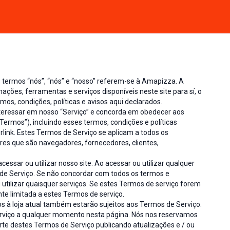
s termos “nós”, “nós” e “nosso” referem-se à Amapizza. A
ações, ferramentas e serviços disponíveis neste site para sí, o
mos, condições, políticas e avisos aqui declarados.
 interessar em nosso “Serviço” e concorda em obedecer aos
Termos”), incluindo esses termos, condições e políticas
erlink. Estes Termos de Serviço se aplicam a todos os
adores que são navegadores, fornecedores, clientes,
ssar ou utilizar nosso site. Ao acessar ou utilizar qualquer
 de Serviço. Se não concordar com todos os termos e
 utilizar quaisquer serviços. Se estes Termos de serviço forem
e limitada a estes Termos de serviço.
 à loja atual também estarão sujeitos aos Termos de Serviço.
erviço a qualquer momento nesta página. Nós nos reservamos
 parte destes Termos de Serviço publicando atualizações e / ou