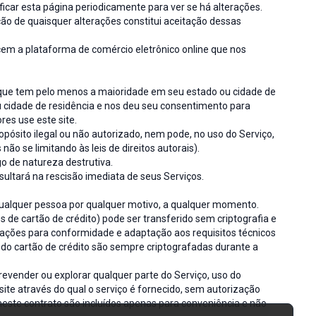
ficar esta página periodicamente para ver se há alterações.
ão de quaisquer alterações constitui aceitação dessas
necem a plataforma de comércio eletrônico online que nos
 que tem pelo menos a maioridade em seu estado ou cidade de
u cidade de residência e nos deu seu consentimento para
es use este site.
opósito ilegal ou não autorizado, nem pode, no uso do Serviço,
 não se limitando às leis de direitos autorais).
o de natureza destrutiva.
ultará na rescisão imediata de seus Serviços.
 qualquer pessoa por qualquer motivo, a qualquer momento.
de cartão de crédito) pode ser transferido sem criptografia e
erações para conformidade e adaptação aos requisitos técnicos
 do cartão de crédito são sempre criptografadas durante a
 revender ou explorar qualquer parte do Serviço, uso do
site através do qual o serviço é fornecido, sem autorização
neste contrato são incluídos apenas para conveniência e não