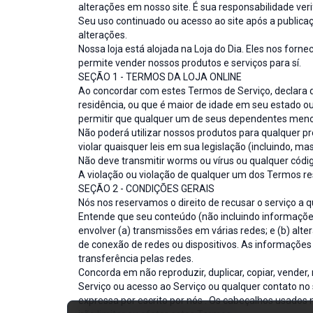
alterações em nosso site. É sua responsabilidade veri
Seu uso continuado ou acesso ao site após a publicaç
alterações.
Nossa loja está alojada na Loja do Dia. Eles nos for
permite vender nossos produtos e serviços para sí.
SEÇÃO 1 - TERMOS DA LOJA ONLINE
Ao concordar com estes Termos de Serviço, declara
residência, ou que é maior de idade em seu estado o
permitir que qualquer um de seus dependentes menor
Não poderá utilizar nossos produtos para qualquer pr
violar quaisquer leis em sua legislação (incluindo, mas
Não deve transmitir worms ou vírus ou qualquer códig
A violação ou violação de qualquer um dos Termos res
SEÇÃO 2 - CONDIÇÕES GERAIS
Nós nos reservamos o direito de recusar o serviço a
Entende que seu conteúdo (não incluindo informações 
envolver (a) transmissões em várias redes; e (b) alt
de conexão de redes ou dispositivos. As informações
transferência pelas redes.
Concorda em não reproduzir, duplicar, copiar, vender,
Serviço ou acesso ao Serviço ou qualquer contato no 
expressa por escrito por nós . Os cabeçalhos usados 